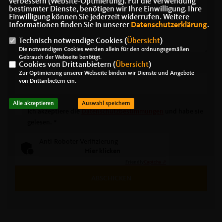
verbessern (Website-Optmierung). Für die Verwendung
bestimmter Dienste, benötigen wir Ihre Einwilligung. Ihre
Einwilligung können Sie jederzeit widerrufen. Weitere
Informationen finden Sie in unserer
Datenschutzerklärung
.
Technisch notwendige Cookies (
Übersicht
)
Die notwendigen Cookies werden allein für den ordnungsgemäßen
Gebrauch der Webseite benötigt.
Cookies von Drittanbietern (
Übersicht
)
Zur Optimierung unserer Webseite binden wir Dienste und Angebote
von Drittanbietern ein.
Alle akzeptieren
Auswahl speichern
Ich akzeptiere die
Datenschutzbestimmungen
und habe sie
gelesen.
*
Anti-Roboter-Verifizierung
Hier klicken
Friendly
Captcha ⇗
ABSCHICKEN