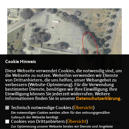
Cookie Hinweis
Diese Webseite verwendet Cookies, die notwendig sind, um
die Webseite zu nutzen. Weiterhin verwenden wir Dienste
von Drittanbietern, die uns helfen, unser Webangebot zu
verbessern (Website-Optmierung). Für die Verwendung
bestimmter Dienste, benötigen wir Ihre Einwilligung. Ihre
Feuerwehrübungsplatz
Einwilligung können Sie jederzeit widerrufen. Weitere
Informationen finden Sie in unserer
Datenschutzerklärung
.
Technisch notwendige Cookies (
Übersicht
)
Bei Gemeinden mit weniger als 100.000 Einwohnern werden
Die notwendigen Cookies werden allein für den ordnungsgemäßen
Freiwillige
Gebrauch der Webseite benötigt.
Cookies von Drittanbietern (
Übersicht
)
Feuerwehren, darüber hinaus Berufsfeuerwehren aufgestellt. Um
Zur Optimierung unserer Webseite binden wir Dienste und Angebote