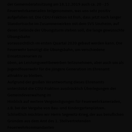
der Gemeinderatssitzung am 18.12.2019 auch ca. 20 - 25
Feuerwehrkameraden teilgenommen, was uns sehr positiv
aufgefallen ist. Die CDU-Fraktion ist froh, dass jetzt nach langer
Standortsuche im Zusammenwirken mit dem SVS Sinzheim, auf
deren Gelände der Übungsturm stehen soll, die lange gewünschte
Übungsbahn
voraussichtlich im ersten Quartal 2020 gebaut werden kann. Die
Feuerwehr benötigt die Übungsbahn, um verschiedene
Einsatzszenarien zu
üben, an Leistungswettbewerben teilzunehmen, aber auch um als
Jugendfeuerwehr für die jüngere Generation im Ehrenamt
attraktiv zu bleiben.
Aufgrund der großen Verantwortung dieses Ehrenamts
unterstützt die CDU-Fraktion ausdrücklich Überlegungen der
Gemeindeverwaltung im
Hinblick auf weitere Vergünstigungen für Feuerwehrkameraden,
z.B. bei der Vergabe von Bau- und Kindergartenplätzen.
Schließlich möchten wir Herrn Segewitz-Krieg, der aus beruflichen
Gründen aus dem Amt des 1. Stellvertretenden
Feuerwehrkommandanten