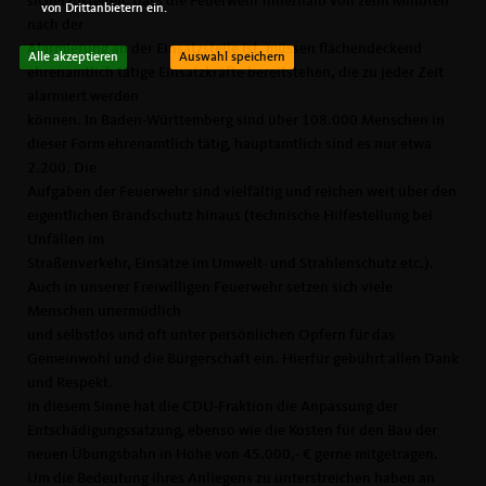
sicherzustellen, dass die Feuerwehr innerhalb von zehn Minuten
von Drittanbietern ein.
nach der
Alarmierung an der Einsatzstelle ist, müssen flächendeckend
Alle akzeptieren
Auswahl speichern
ehrenamtlich tätige Einsatzkräfte bereitstehen, die zu jeder Zeit
alarmiert werden
können. In Baden-Württemberg sind über 108.000 Menschen in
dieser Form ehrenamtlich tätig, hauptamtlich sind es nur etwa
2.200. Die
Aufgaben der Feuerwehr sind vielfältig und reichen weit über den
eigentlichen Brandschutz hinaus (technische Hilfestellung bei
Unfällen im
Straßenverkehr, Einsätze im Umwelt- und Strahlenschutz etc.).
Auch in unserer Freiwilligen Feuerwehr setzen sich viele
Menschen unermüdlich
und selbstlos und oft unter persönlichen Opfern für das
Gemeinwohl und die Bürgerschaft ein. Hierfür gebührt allen Dank
und Respekt.
In diesem Sinne hat die CDU-Fraktion die Anpassung der
Entschädigungssatzung, ebenso wie die Kosten für den Bau der
neuen Übungsbahn in Höhe von 45.000,- € gerne mitgetragen.
Um die Bedeutung ihres Anliegens zu unterstreichen haben an