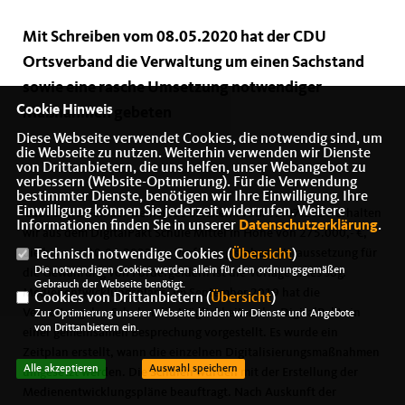
Mit Schreiben vom 08.05.2020 hat der CDU
Ortsverband die Verwaltung um einen Sachstand
sowie eine rasche Umsetzung notwendiger
Cookie Hinweis
Maßnahmen gebeten
Diese Webseite verwendet Cookies, die notwendig sind, um
die Webseite zu nutzen. Weiterhin verwenden wir Dienste
von Drittanbietern, die uns helfen, unser Webangebot zu
verbessern (Website-Optmierung). Für die Verwendung
bestimmter Dienste, benötigen wir Ihre Einwilligung. Ihre
Einwilligung können Sie jederzeit widerrufen. Weitere
Laut Schreiben der Gemeinde Sinzheim vom 02.07.2020 erhalten
Informationen finden Sie in unserer
Datenschutzerklärung
.
wir aus dem DigitalPakt Schule Mittel in Höhe von 275.000,- €,
die bis zum 30.04.2022 zur Verfügung stehen. Voraussetzung für
Technisch notwendige Cookies (
Übersicht
)
Die notwendigen Cookies werden allein für den ordnungsgemäßen
die Gewährung von Fördergeldern ist die Vorlage eines sog.
Gebrauch der Webseite benötigt.
Medienentwicklungsplans. Im September 2019 hat die
Cookies von Drittanbietern (
Übersicht
)
Verwaltung den Schulen die Möglichkeiten des DigitalPakts in
Zur Optimierung unserer Webseite binden wir Dienste und Angebote
von Drittanbietern ein.
einer gemeinsamen Besprechung vorgestellt. Es wurde ein
Zeitplan erstellt, wann die einzelnen Digitalisierungsmaßnahmen
Alle akzeptieren
Auswahl speichern
umgesetzt werden. Die Schulen wurden mit der Erstellung der
Medienentwicklungspläne beauftragt. Nach Auskunft der