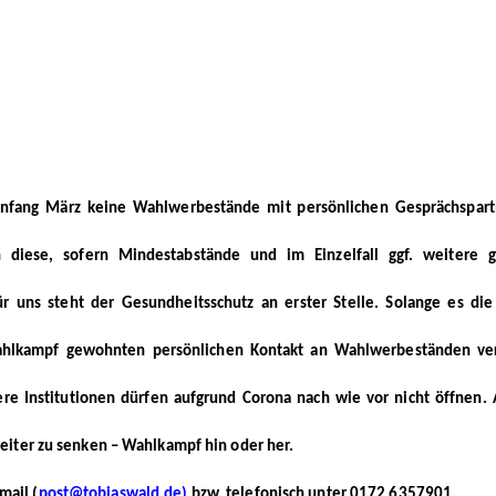
Anfang März keine Wahlwerbestände mit persönlichen Gesprächspartn
iese, sofern Mindestabstände und im Einzelfall ggf. weitere g
r uns steht der Gesundheitsschutz an erster Stelle. Solange es die
ahlkampf gewohnten persönlichen Kontakt an Wahlwerbeständen verz
re Institutionen dürfen aufgrund Corona nach wie vor nicht öffnen. 
weiter zu senken – Wahlkampf hin oder her. 
mail (
post@tobiaswald.de
)
 bzw. telefonisch unter 0172 6357901.